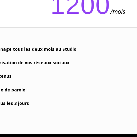
1200
/
mois
rnage tous les deux mois au Studio
misation de vos réseaux sociaux
tenus
se de parole
us les 3 jours