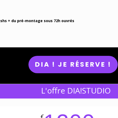
rushs + du pré-montage sous 72h ouvrés
DIA ! JE RÉSERVE !
L'offre DIA!STUDIO
€