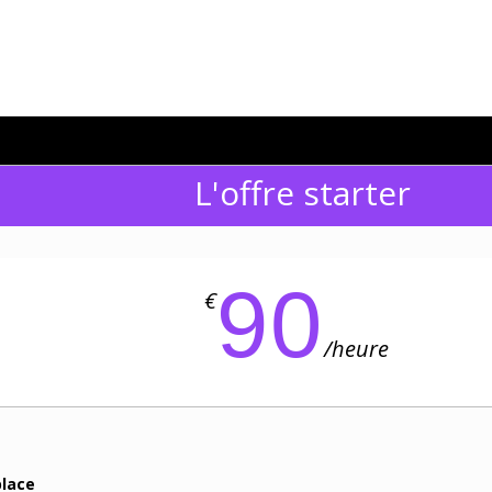
L'offre starter
90
€
/
heure
place