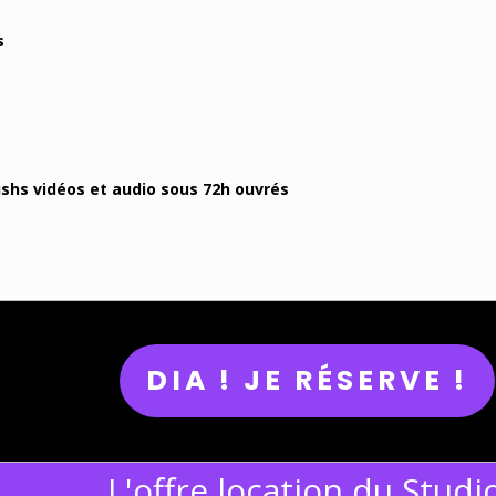
s
ushs vidéos et audio sous 72h ouvrés
DIA ! JE RÉSERVE !
L'offre location du Studi