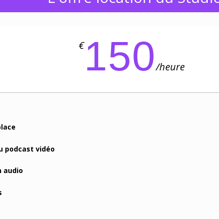
150
€
/
heure
place
 podcast vidéo
n audio
s