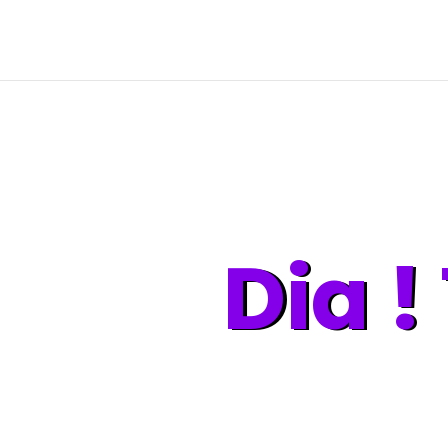
Dia !